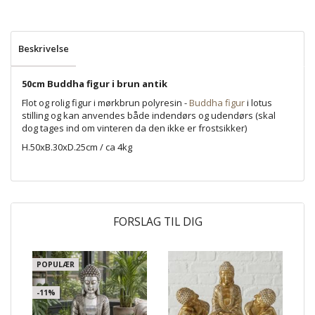
Beskrivelse
50cm Buddha figur i brun antik
Flot og rolig figur i mørkbrun polyresin -
Buddha figur
i lotus
stilling og kan anvendes både indendørs og udendørs (skal
dog tages ind om vinteren da den ikke er frostsikker)
H.50xB.30xD.25cm / ca 4kg
FORSLAG TIL DIG
POPULÆR
-11%