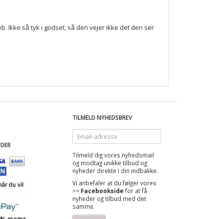
. Ikke så tyk i godset, så den vejer ikke det den ser
TILMELD NYHEDSBREV
Email-
adresse
DER
Tilmeld dig vores nyhedsmail
og modtag
unikke tilbud
og
nyheder direkte i din indbakke.
Vi anbefaler at du følger vores
>>
Facebookside
for at få
nyheder og tilbud med det
samme.
 25% moms