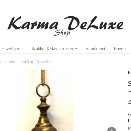
Havefigurer
Krukker & Havekrukker
Vandkunst
Haven
ntik metal - H.47cm - Troja Bell
F
S
h
M