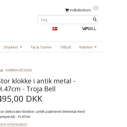
0
Indkøbskurv
Smykker
Tøj & Tasker
Tilbud
Mærker
ra:
KARMA DESIGN
Stor klokke i antik metal -
H.47cm - Troja Bell
495,00 DKK
tor dekorativ klokke i antik patineret letmetal med
ampereb - H.47cm
ere information