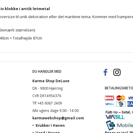
iv klokke i antik letmetal
 oversize til unik dekoration eller det maritime tema. Kommer med hampereb
Bemærk størrelsen)
40cm = Totalhøjde 87cm
DU HANDLER MED
Karma Shop DeLuxe
BETALINGSMETO
DK - 9800 Hjørring
CVR DK14954376
Tlf +45 6067 2409
Alle ugens dage 9:00 - 14:00
karmawebshop@gmail.com
•
Krukker i Haven
•
Vand i Haven
Priser er incl