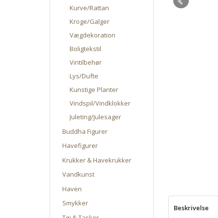
Kurve/Rattan
Kroge/Galger
Vægdekoration
Boligtekstil
Vintilbehør
Lys/Dufte
Kunstige Planter
Vindspil/Vindklokker
Juleting/Julesager
Buddha Figurer
Havefigurer
Krukker & Havekrukker
Vandkunst
Haven
Smykker
Beskrivelse
Tøj & Tasker