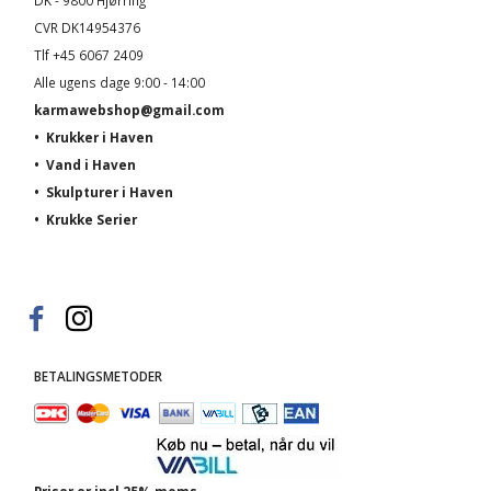
DK - 9800 Hjørring
CVR DK14954376
Tlf +45 6067 2409
Alle ugens dage 9:00 - 14:00
karmawebshop@gmail.com
•
Krukker i Haven
•
Vand i Haven
•
Skulpturer i Haven
•
Krukke Serier
BETALINGSMETODER