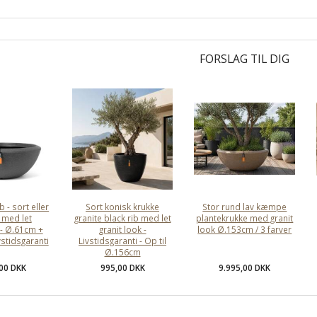
FORSLAG TIL DIG
b - sort eller
Sort konisk krukke
Stor rund lav kæmpe
t med let
granite black rib med let
plantekrukke med granit
 - Ø.61cm +
granit look -
look Ø.153cm / 3 farver
vstidsgaranti
Livstidsgaranti - Op til
Ø.156cm
,00 DKK
995,00 DKK
9.995,00 DKK