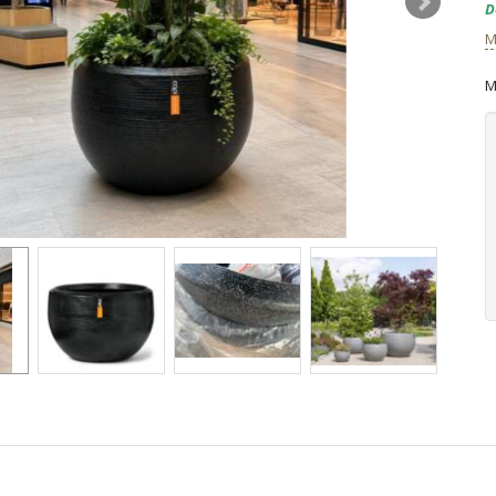
D
M
M