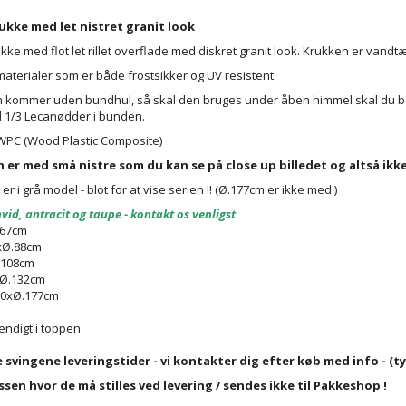
ukke med let nistret granit look
kke med flot let rillet overflade med diskret granit look. Krukken er vandtæ
aterialer som er både frostsikker og UV resistent.
 kommer uden bundhul, så skal den bruges under åben himmel skal du bor
d 1/3 Lecanødder i bunden.
f WPC (Wood Plastic Composite)
n er med små nistre som du kan se på close up billedet og altså ikke
 er i grå model - blot for at vise serien !! (Ø.177cm er ikke med )
hvid, antracit og taupe - kontakt os venligst
.67cm
xØ.88cm
.108cm
xØ.132cm
20xØ.177cm
endigt i toppen
 svingene leveringstider - vi kontakter dig efter køb med info - (t
sen hvor de må stilles ved levering / sendes ikke til Pakkeshop !