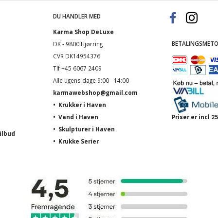
DU HANDLER MED
Karma Shop DeLuxe
BETALINGSMETO
DK - 9800 Hjørring
CVR DK14954376
Tlf +45 6067 2409
Alle ugens dage 9:00 - 14:00
karmawebshop@gmail.com
•
Krukker i Haven
•
Vand i Haven
Priser er incl
•
Skulpturer i Haven
ilbud
•
Krukke Serier