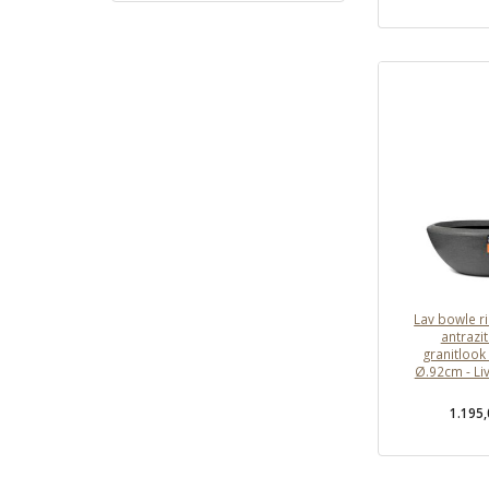
Lav bowle ri
antrazi
granitlook
Ø.92cm - Li
1.195