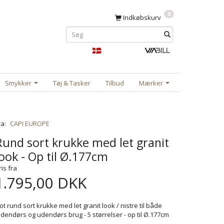
0
Indkøbskurv
Smykker
Tøj & Tasker
Tilbud
Mærker
ra:
CAPI EUROPE
Rund sort krukke med let granit
look - Op til Ø.177cm
ris fra
1.795,00 DKK
lot rund sort krukke med let granit look / nistre til både
ndendørs og udendørs brug - 5 størrelser - op til Ø.177cm