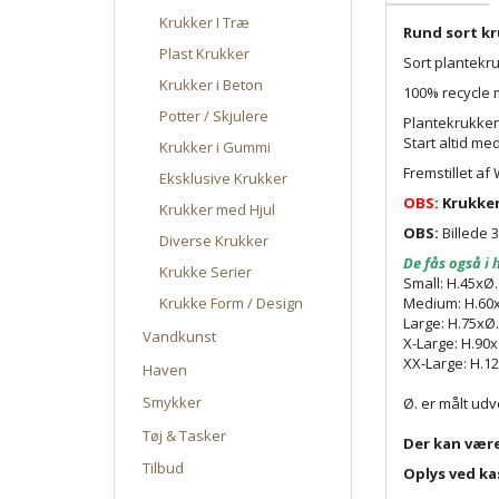
Krukker I Træ
Rund sort kr
Plast Krukker
Sort plantekru
Krukker i Beton
100% recycle m
Potter / Skjulere
Plantekrukken
Start altid me
Krukker i Gummi
Fremstillet a
Eksklusive Krukker
OBS
: Krukke
Krukker med Hjul
OBS:
Billede 3
Diverse Krukker
De fås også i 
Krukke Serier
Small: H.45xØ
Medium: H.60
Krukke Form / Design
Large: H.75xØ
Vandkunst
X-Large: H.90
XX-Large: H.1
Haven
Smykker
Ø. er målt udv
Tøj & Tasker
Der kan være
Tilbud
Oplys ved kas