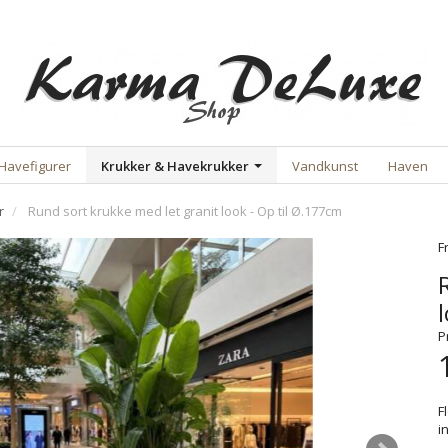
Havefigurer
Krukker & Havekrukker
Vandkunst
Haven
r
Rund sort krukke med let granit look - Op til Ø.177cm
F
P
F
i