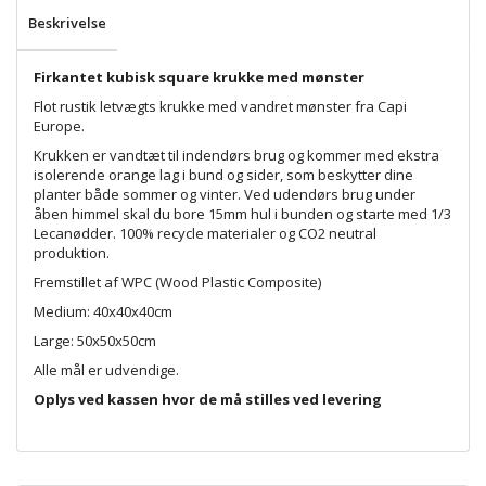
Beskrivelse
Firkantet kubisk square krukke med mønster
Flot rustik letvægts krukke med vandret mønster fra Capi
Europe.
Krukken er vandtæt til indendørs brug og kommer med ekstra
isolerende orange lag i bund og sider, som beskytter dine
planter både sommer og vinter. Ved udendørs brug under
åben himmel skal du bore 15mm hul i bunden og starte med 1/3
Lecanødder. 100% recycle materialer og CO2 neutral
produktion.
Fremstillet af WPC (Wood Plastic Composite)
Medium: 40x40x40cm
Large: 50x50x50cm
Alle mål er udvendige.
Oplys ved kassen hvor de må stilles ved levering