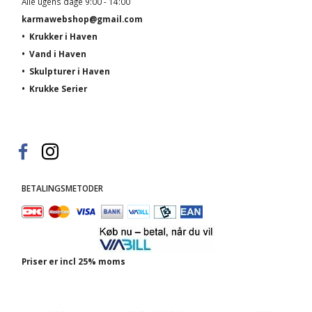
Alle ugens dage 9:00 - 14:00
karmawebshop@gmail.com
•
Krukker i Haven
•
Vand i Haven
•
Skulpturer i Haven
•
Krukke Serier
BETALINGSMETODER
Priser er incl 25% moms