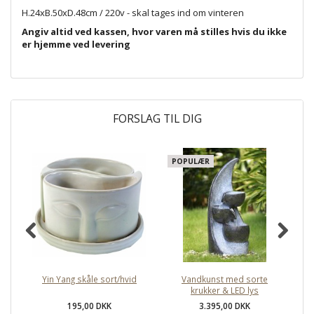
H.24xB.50xD.48cm / 220v - skal tages ind om vinteren
Angiv altid ved kassen, hvor varen må stilles hvis du ikke
er hjemme ved levering
FORSLAG TIL DIG
POPULÆR
Yin Yang skåle sort/hvid
Vandkunst med sorte
V
krukker & LED lys
195,00 DKK
3.395,00 DKK