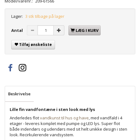
Model/varenr.:
209-61566
Lager:
3 stk tilbage på lager
Antal
LÆG I KURV
Tilføj ønskeliste
Beskrivelse
Lille fin vandfontæne i sten look med lys
Anderledes flot
vandkunst til hus og have
, med vandfald i 4
etager - leveres komplet med pumpe og LED lys. Super flot
både indendørs og udendørs med sit helt unikke design i sten
look. Recirkulerende vandsystem.