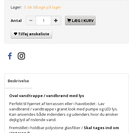
Lager:
5 stk tilbage på lager
Antal
LÆG I KURV
Tilføj ønskeliste
Beskrivelse
Oval vandtrappe / vandbrønd med lys
Perfekt til hjørnet af terrassen eller i havebedet - Lav
vandbrønd / vandtrappe i granit look med pumpe og LED lys.
Kan anvendes både indendørs og udendørs hvor du ønsker
dejlig lyd af rislende vand.
Fremstillet i holdbar polystone glasfiber /
Skal tages ind om
vinteren !!