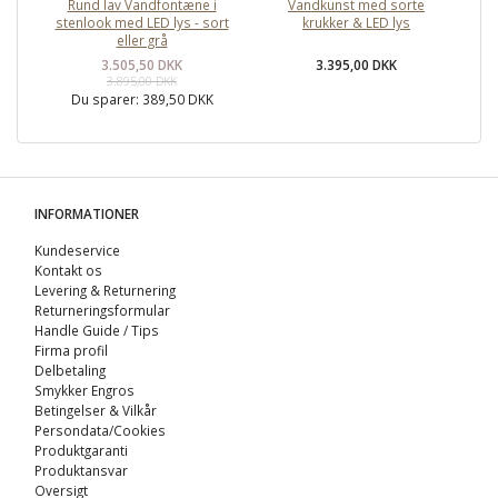
Rund lav Vandfontæne i
Vandkunst med sorte
stenlook med LED lys - sort
krukker & LED lys
eller grå
3.505,50 DKK
3.395,00 DKK
3.895,00 DKK
Du sparer:
389,50 DKK
INFORMATIONER
Kundeservice
Kontakt os
Levering & Returnering
Returneringsformular
Handle Guide / Tips
Firma profil
Delbetaling
Smykker Engros
Betingelser & Vilkår
Persondata/Cookies
Produktgaranti
Produktansvar
Oversigt