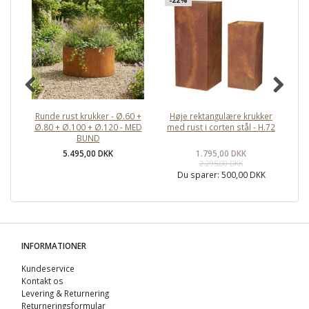
Runde rust krukker - Ø.60 +
Høje rektangulære krukker
Ø.80 + Ø.100 + Ø.120 - MED
med rust i corten stål - H.72
k
BUND
5.495,00 DKK
1.795,00 DKK
2.295,00 DKK
Du sparer:
500,00 DKK
INFORMATIONER
Kundeservice
Kontakt os
Levering & Returnering
Returneringsformular