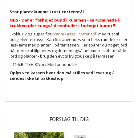
Stor plantekumme i rust cortenstål
OBS - Der er forhøjet bund i kummen - ca 40cm nede i
krukken (der er også drænhuller i forhøjet bund) !!
Eksklusiv og super flot
plantekasse i cortenstål
med rust til
bolig eller terrasse. Kan fint anvendes som f.eks rumdeler eller
læskærm med planter i, på terrassen. Her sparer du noget jord
når den skal tilplantes og dermed også nemmere skift af både
jord og planter - brug den evt til frugtbuske på terrassen.
L.114xB.42xH.82cm / Med bundhuller
Oplys ved kassen hvor den må stilles ved levering /
sendes ikke til pakkeshop
FORSLAG TIL DIG
-22%