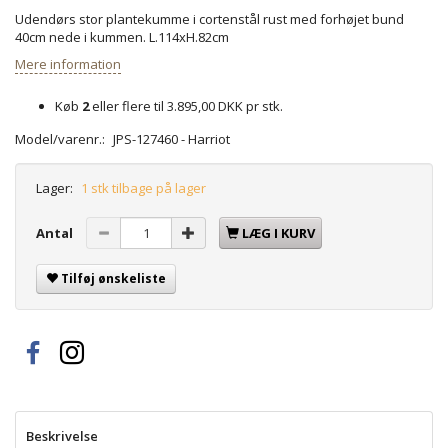
Udendørs stor plantekumme i cortenstål rust med forhøjet bund
40cm nede i kummen. L.114xH.82cm
Mere information
Køb
2
eller flere til
3.895,00 DKK
pr stk.
Model/varenr.:
JPS-127460 - Harriot
Lager:
1 stk tilbage på lager
Antal
LÆG I KURV
Tilføj ønskeliste
Beskrivelse