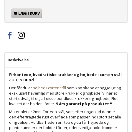
LÆG I KURV
Beskrivelse
Firkantede, kvadratiske krukker og højbede i corten stål
/ UDEN Bund
Her får du et
højbed i cortenstål
som kan skabe et hyggeligt og
eksklusivt havemiljø med store krukker og højbede. Vi har et
stort udvalg til dig af disse bundløse krukker og højbede. Flot
kvalitet der holder i årtier.
5 års garanti på produktet !!
Materialet er 2mm Corteen stål, som efter nogen tid danner
den eftertragtede rust overflade som passer ind i stort set alle
omgivelser. Holdbarheden er i top og du får højbede og
plantekummer der holder i årtier, uden vedligehold. Kommer