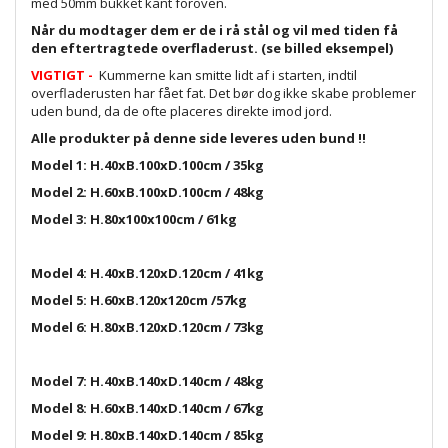
med 50mm bukket kant foroven.
Når du modtager dem er de i rå stål og vil med tiden få
den eftertragtede overfladerust. (se billed eksempel)
VIGTIGT -
Kummerne kan smitte lidt af i starten, indtil
overfladerusten har fået fat. Det bør dog ikke skabe problemer
uden bund, da de ofte placeres direkte imod jord.
Alle produkter på denne side leveres uden bund !!
Model 1: H.40xB.100xD.100cm / 35kg
Model 2: H.60xB.100xD.100cm / 48kg
Model 3: H.80x100x100cm / 61kg
Model 4: H.40xB.120xD.120cm / 41kg
Model 5: H.60xB.120x120cm /57kg
Model 6: H.80xB.120xD.120cm / 73kg
Model 7: H.40xB.140xD.140cm / 48kg
Model 8: H.60xB.140xD.140cm / 67kg
Model 9: H.80xB.140xD.140cm / 85kg