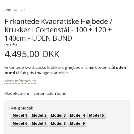
Fra:
ADEZZ
Firkantede Kvadratiske Højbede /
Krukker i Cortenstål - 100 + 120 +
140cm - UDEN BUND
Pris fra
4.495,00 DKK
Firkantede kvadratiske krukker og højbede i 2mm Corten stål
uden
bund
til fair pris i mange størrelser.
Mere information
Model/varenr.:
corten uden bund
Vælg
Model:
Model 1
Model 2
Model 3
Model 4
Model 5
Model 6
Model 7
Model 8
Model 9