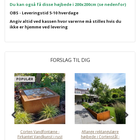
Du kan også få disse højbede i 200x200cm (se nedenfor)
OBS - Leveringstid 5-10 hverdage
Angiv altid ved kassen hvor varerne må stilles hvis du
ikke er hjemme ved levering
FORSLAG TIL DIG
POPULÆR
Corten Vandfontæne -
Aflange rektangulære
Ru
Firkantet Vandkunst i rust
højbede i Cortenstål -