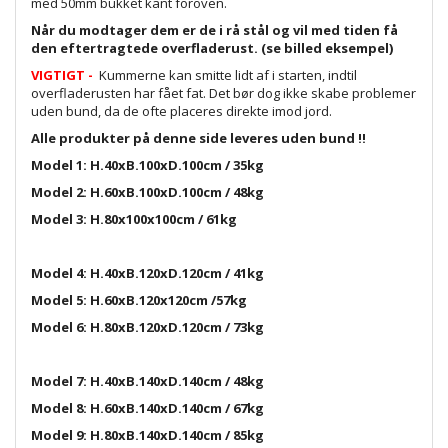
med 50mm bukket kant foroven.
Når du modtager dem er de i rå stål og vil med tiden få
den eftertragtede overfladerust. (se billed eksempel)
VIGTIGT -
Kummerne kan smitte lidt af i starten, indtil
overfladerusten har fået fat. Det bør dog ikke skabe problemer
uden bund, da de ofte placeres direkte imod jord.
Alle produkter på denne side leveres uden bund !!
Model 1: H.40xB.100xD.100cm / 35kg
Model 2: H.60xB.100xD.100cm / 48kg
Model 3: H.80x100x100cm / 61kg
Model 4: H.40xB.120xD.120cm / 41kg
Model 5: H.60xB.120x120cm /57kg
Model 6: H.80xB.120xD.120cm / 73kg
Model 7: H.40xB.140xD.140cm / 48kg
Model 8: H.60xB.140xD.140cm / 67kg
Model 9: H.80xB.140xD.140cm / 85kg