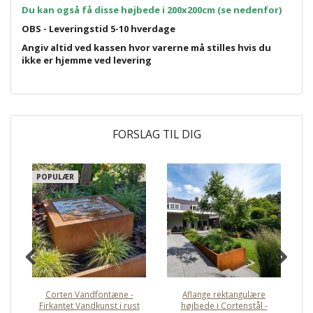
Du kan også få disse højbede i 200x200cm (se nedenfor)
OBS - Leveringstid 5-10 hverdage
Angiv altid ved kassen hvor varerne må stilles hvis du
ikke er hjemme ved levering
FORSLAG TIL DIG
POPULÆR
Corten Vandfontæne -
Aflange rektangulære
Ru
Firkantet Vandkunst i rust
højbede i Cortenstål -