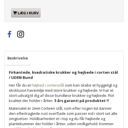
LÆG I KURV
Beskrivelse
Firkantede, kvadratiske krukker og højbede i corten stål
/ UDEN Bund
Her får du et
højbed i cortenstål
som kan skabe et hyggeligt og
eksklusivt havemiljø med store krukker og højbede. Vi har et
stort udvalg til dig af disse bundløse krukker og højbede. Flot
kvalitet der holder i årtier.
5 års garanti på produktet !!
Materialet er 2mm Corteen stål, som efter nogen tid danner
den eftertragtede rust overflade som passer ind i stort set alle
omgivelser. Holdbarheden er i top og du får højbede og
plantekummer der holder i årtier, uden vedligehold. Kommer