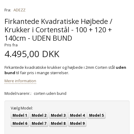
Fra:
ADEZZ
Firkantede Kvadratiske Højbede /
Krukker i Cortenstål - 100 + 120 +
140cm - UDEN BUND
Pris fra
4.495,00 DKK
Firkantede kvadratiske krukker og højbede i 2mm Corten stål
uden
bund
til fair pris i mange størrelser.
Mere information
Model/varenr.:
corten uden bund
Vælg
Model:
Model 1
Model 2
Model 3
Model 4
Model 5
Model 6
Model 7
Model 8
Model 9