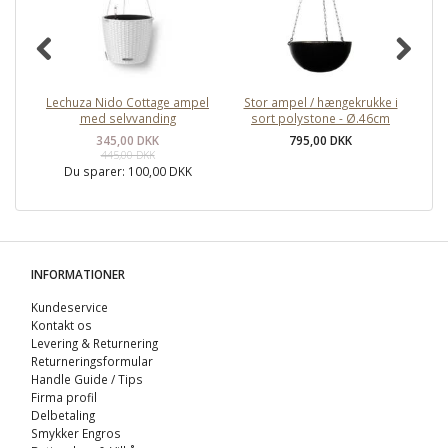
Lechuza Nido Cottage ampel
Stor ampel / hængekrukke i
Wa
med selvvanding
sort polystone - Ø.46cm
345,00 DKK
795,00 DKK
445,00 DKK
Du sparer:
100,00 DKK
INFORMATIONER
Kundeservice
Kontakt os
Levering & Returnering
Returneringsformular
Handle Guide / Tips
Firma profil
Delbetaling
Smykker Engros