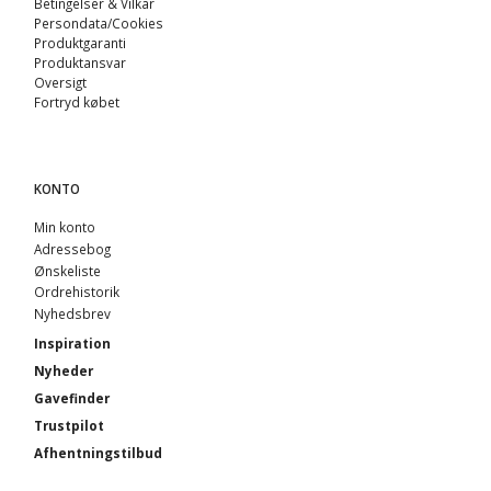
Betingelser & Vilkår
Persondata/Cookies
Produktgaranti
Produktansvar
Oversigt
Fortryd købet
KONTO
Min konto
Adressebog
Ønskeliste
Ordrehistorik
Nyhedsbrev
Inspiration
Nyheder
Gavefinder
Trustpilot
Afhentningstilbud