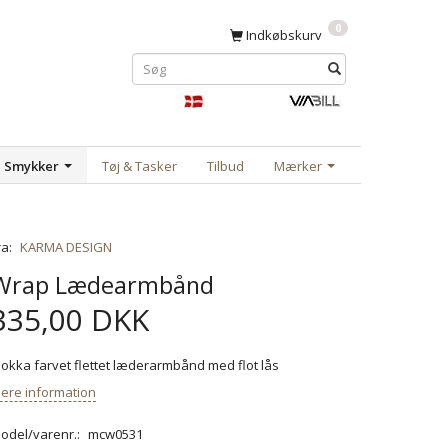
0
Indkøbskurv
Smykker
Tøj & Tasker
Tilbud
Mærker
ra:
KARMA DESIGN
Wrap Lædearmbånd
335,00 DKK
okka farvet flettet læderarmbånd med flot lås
ere information
odel/varenr.:
mcw0531