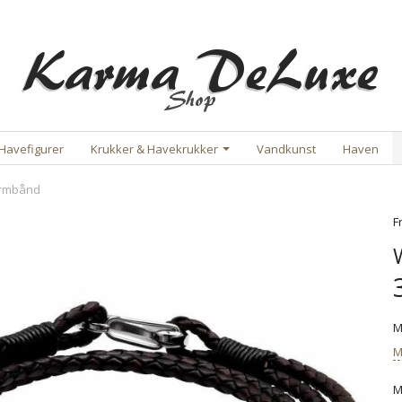
Havefigurer
Krukker & Havekrukker
Vandkunst
Haven
rmbånd
F
M
M
M