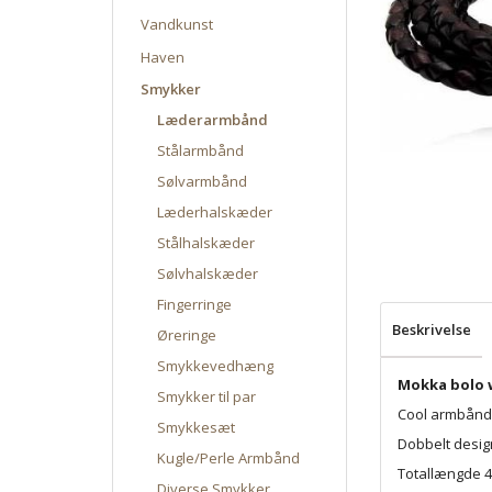
Vandkunst
Haven
Smykker
Læderarmbånd
Stålarmbånd
Sølvarmbånd
Læderhalskæder
Stålhalskæder
Sølvhalskæder
Fingerringe
Beskrivelse
Øreringe
Smykkevedhæng
Mokka bolo
Smykker til par
Cool armbånd 
Smykkesæt
Dobbelt design
Kugle/Perle Armbånd
Totallængde 4
Diverse Smykker