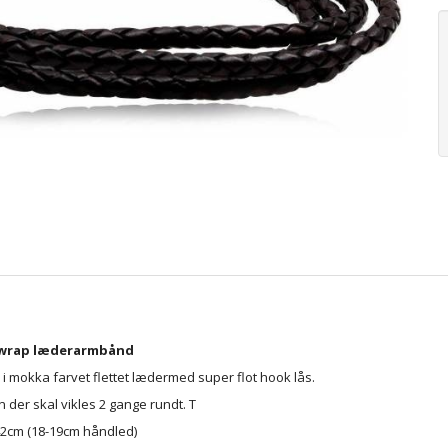
 wrap læderarmbånd
i mokka farvet flettet lædermed super flot hook lås.
 der skal vikles 2 gange rundt. T
2cm (18-19cm håndled)