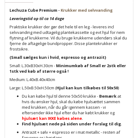
Lechuza Cube Premium -
Krukker med selvvanding
Leveringstid op til ca 14 dage
Praktiske krukker der gør det hele til en leg - leveres incl
selvvanding med udtagelig plantekassette og evt hjul for nem
flytning af krukkerne. Vil du bruge krukkerne udendørs skal du
fjerne de aftagelige bundpropper. Disse plantekrukker er
frostsikre.
(Small sælges kun i hvid, espresso og antrazit)
Small: L.30xB30xH.30cm -
Minimumkøb af Small er 2stk eller
1stk ved køb af større også !
Medium: L.40xB.40x40cm
Large: L.50xB.50xH.50cm (
Hjul kan kun tilkøbes til 50x50
)
Du kan købe hjul til denne 50x50 krukke -
Bemærk
at
hvis du ønsker hjul, skal du købe hjulsættet sammen
med krukken, når du går igennem kassen - vi
eftersender ikke hjul efter du har købt krukker og
hjulsæt kan IKKE købes alene
.
Find hjulsæt nede på siden under forslag til dig
.
Antrazit + sølv + espresso er i mat metallic - resten af
farverne er i højglans.