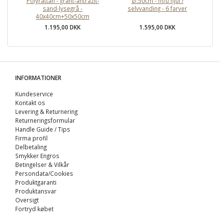
Polyrattan - grafit-antrazit-
Ø.50cm - m/u hjul /
kr
sand-lysegrå -
selvvanding - 6 farver
40x40cm+50x50cm
1.195,00 DKK
1.595,00 DKK
INFORMATIONER
Kundeservice
Kontakt os
Levering & Returnering
Returneringsformular
Handle Guide / Tips
Firma profil
Delbetaling
Smykker Engros
Betingelser & Vilkår
Persondata/Cookies
Produktgaranti
Produktansvar
Oversigt
Fortryd købet