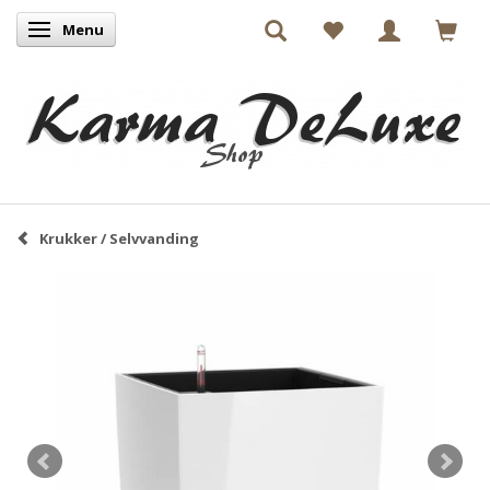
Menu
Skifte navigation
Krukker / Selvvanding