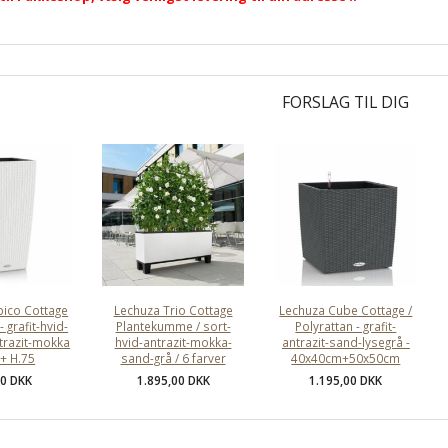
FORSLAG TIL DIG
bico Cottage
Lechuza Trio Cottage
Lechuza Cube Cottage /
- grafit-hvid-
Plantekumme / sort-
Polyrattan - grafit-
trazit-mokka
hvid-antrazit-mokka-
antrazit-sand-lysegrå -
 + H.75
sand-grå / 6 farver
40x40cm+50x50cm
00 DKK
1.895,00 DKK
1.195,00 DKK