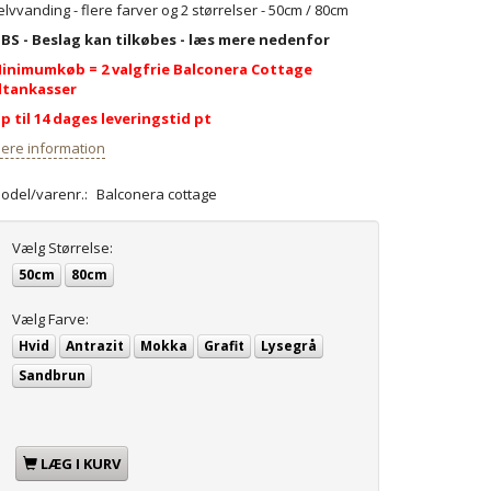
elvvanding - flere farver og 2 størrelser - 50cm / 80cm
BS - Beslag kan tilkøbes - læs mere nedenfor
inimumkøb = 2 valgfrie Balconera Cottage
ltankasser
p til 14 dages leveringstid pt
ere information
odel/varenr.:
Balconera cottage
Vælg
Størrelse:
50cm
80cm
Vælg
Farve:
Hvid
Antrazit
Mokka
Grafit
Lysegrå
Sandbrun
LÆG I KURV