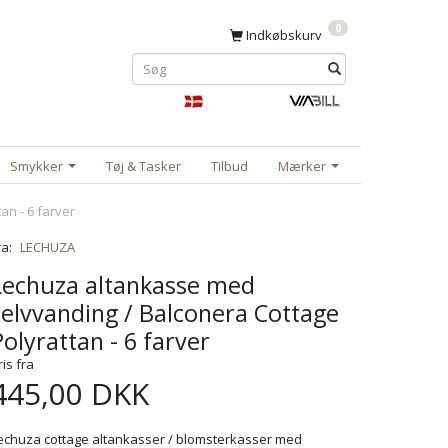
0
Indkøbskurv
Smykker
Tøj & Tasker
Tilbud
Mærker
n - 6 farver
ra:
LECHUZA
Lechuza altankasse med
selvvanding / Balconera Cottage
Polyrattan - 6 farver
ris fra
445,00 DKK
echuza cottage altankasser / blomsterkasser med