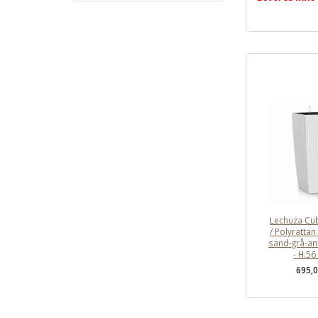
Lechuza Cu
/ Polyrattan 
sand-grå-an
- H.56
695,