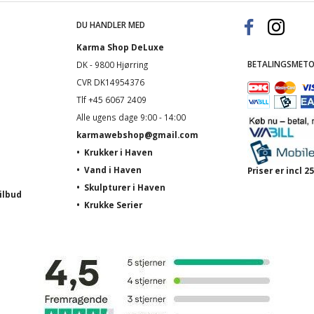
DU HANDLER MED
Karma Shop DeLuxe
BETALINGSMETO
DK - 9800 Hjørring
CVR DK14954376
Tlf +45 6067 2409
Alle ugens dage 9:00 - 14:00
karmawebshop@gmail.com
•
Krukker i Haven
•
Vand i Haven
Priser er incl
•
Skulpturer i Haven
ilbud
•
Krukke Serier