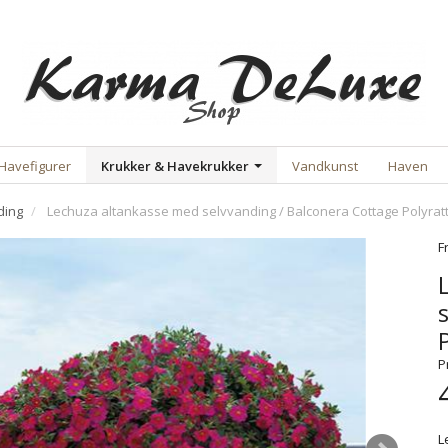
Havefigurer
Krukker & Havekrukker
Vandkunst
Haven
ding
Lechuza altankasse med selvvanding / Balconera Cottage Polyratta
F
P
L