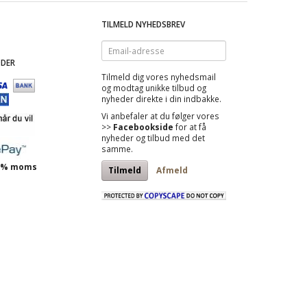
TILMELD NYHEDSBREV
Email-
adresse
DER
Tilmeld dig vores nyhedsmail
og modtag
unikke tilbud
og
nyheder direkte i din indbakke.
Vi anbefaler at du følger vores
>>
Facebookside
for at få
nyheder og tilbud med det
samme.
 25% moms
Tilmeld
Afmeld