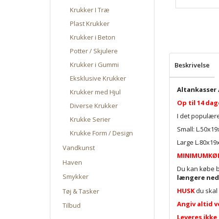
Krukker I Træ
Plast Krukker
Krukker i Beton
Potter / Skjulere
Krukker i Gummi
Beskrivelse
Eksklusive Krukker
Altankasser 
Krukker med Hjul
Op til 14 dag
Diverse Krukker
I det populære
Krukke Serier
Small: L.50x19
Krukke Form / Design
Large L.80x19
Vandkunst
MINIMUMKØB e
Haven
Du kan købe be
Smykker
længere ned
HUSK
du skal
Tøj & Tasker
Angiv altid v
Tilbud
Leveres ikke 