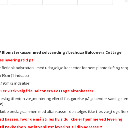
/ Blomsterkasser med selvvanding / Lechuza Balconera Cottage
es leveringstid pt
 fletlook polyrattan - med udtagelige kassetter for nem planteskift og rengø
x19cm (1 indsats)
x19cm (2 indsatse)
r 2 stk valgfrie Balconera Cottage altankasser
slag til enten vægmontering eller til fastgørelse på gelænder samt gelænd
e
)
 købe beslag sammen med altankasse - de sælges ikke i løs vægt og efter
ed kassen, hvor de må stilles hvis du ikke er hjemme ved levering
til Pakkeshop, vælg venligst levering til din adresse !!