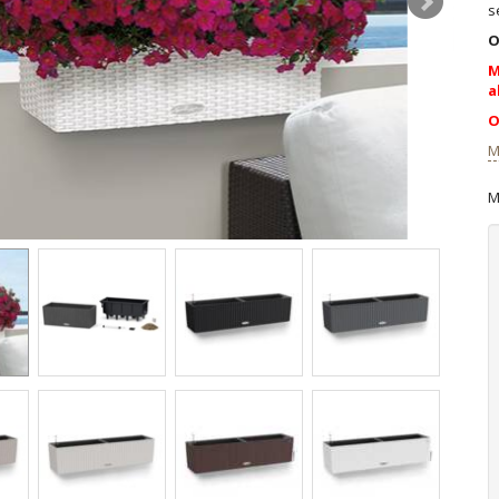
s
O
M
a
O
M
M