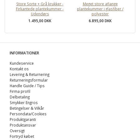
Store Sorte + Grå krukker -
Meget store aflange
S
Firkantede plantekummer -
plantekummer i glasfiber /
Udendørs
polyester
1.495,00 DKK
6.895,00 DKK
INFORMATIONER
Kundeservice
Kontakt os
Levering & Returnering
Returneringsformular
Handle Guide / Tips
Firma profil
Delbetaling
Smykker Engros
Betingelser & Vilkår
Persondata/Cookies
Produktgaranti
Produktansvar
Oversigt
Fortryd købet