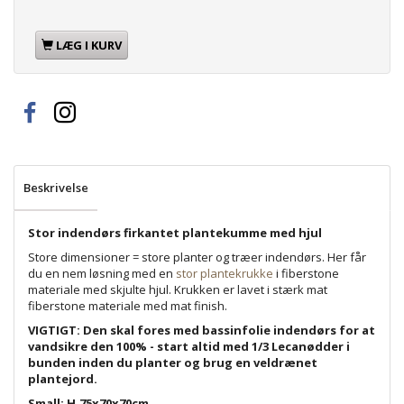
LÆG I KURV
Beskrivelse
Stor indendørs firkantet plantekumme med hjul
Store dimensioner = store planter og træer indendørs. Her får
du en nem løsning med en
stor plantekrukke
i fiberstone
materiale med skjulte hjul. Krukken er lavet i stærk mat
fiberstone materiale med mat finish.
VIGTIGT: Den skal fores med bassinfolie indendørs for at
vandsikre den 100% - start altid med 1/3 Lecanødder i
bunden inden du planter og brug en veldrænet
plantejord.
Small: H.75x70x70cm