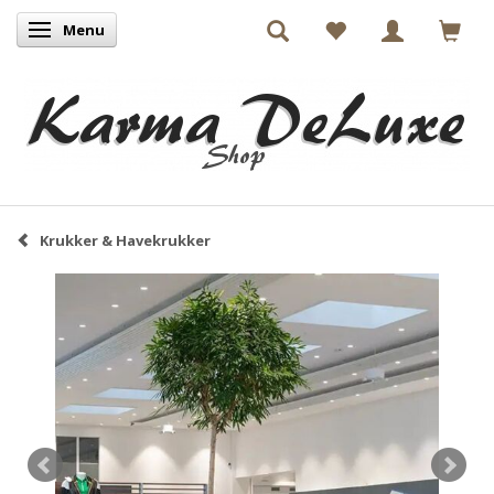
Menu
Skifte navigation
Krukker & Havekrukker