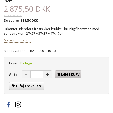
2.875,50 DKK
3.195,00 DKK
Du sparer:
319,50 DKK
Firkantet udendørs frostsikker krukke i brunlig fiberstone med
sandstruktur - 27x27 + 37x37 + 47x47cm
Mere information
Model/varenr.:
FRA-110003010103
Lager:
På lager
Antal
LÆG I KURV
Tilføj ønskeliste