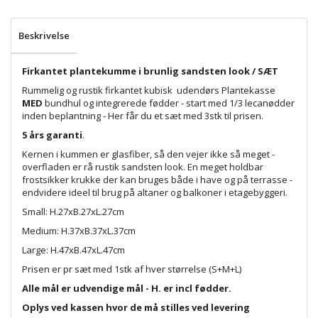
Beskrivelse
Firkantet plantekumme i brunlig sandsten look / SÆT
Rummelig og rustik firkantet kubisk udendørs Plantekasse
MED
bundhul og integrerede fødder - start med 1/3 lecanødder
inden beplantning - Her får du et sæt med 3stk til prisen.
5 års garanti
.
Kernen i kummen er glasfiber, så den vejer ikke så meget -
overfladen er rå rustik sandsten look. En meget holdbar
frostsikker krukke der kan bruges både i have og på terrasse -
endvidere ideel til brug på altaner og balkoner i etagebyggeri.
Small: H.27xB.27xL.27cm
Medium: H.37xB.37xL.37cm
Large: H.47xB.47xL.47cm
Prisen er pr sæt med 1stk af hver størrelse (S+M+L)
Alle mål er udvendige mål - H. er incl fødder.
Oplys ved kassen hvor de må stilles ved levering