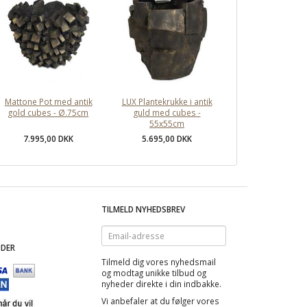
Mattone Pot med antik
LUX Plantekrukke i antik
gold cubes - Ø.75cm
guld med cubes -
55x55cm
7.995,00 DKK
5.695,00 DKK
TILMELD NYHEDSBREV
Email-
adresse
DER
Tilmeld dig vores nyhedsmail
og modtag
unikke tilbud
og
nyheder direkte i din indbakke.
Vi anbefaler at du følger vores