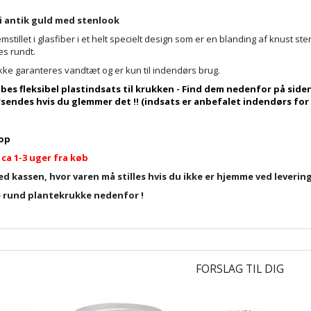
i antik guld med stenlook
mstillet i glasfiber i et helt specielt design som er en blanding af knust s
es rundt.
kke garanteres vandtæt og er kun til indendørs brug.
øbes fleksibel plastindsats til krukken - Find dem nedenfor på si
rsendes hvis du glemmer det !! (indsats er anbefalet indendørs for
top
 ca 1-3 uger fra køb
ed kassen, hvor varen må stilles hvis du ikke er hjemme ved leverin
 rund plantekrukke nedenfor !
FORSLAG TIL DIG