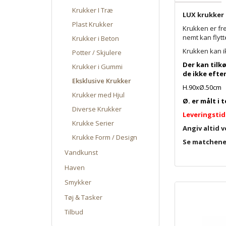
Krukker I Træ
LUX krukker 
Plast Krukker
Krukken er fre
nemt kan flytt
Krukker i Beton
Krukken kan i
Potter / Skjulere
Der kan tilk
Krukker i Gummi
de ikke efte
Eksklusive Krukker
H.90xØ.50cm
Krukker med Hjul
Ø. er målt i 
Diverse Krukker
Leveringstid
Krukke Serier
Angiv altid v
Krukke Form / Design
Se matchene
Vandkunst
Haven
Smykker
Tøj & Tasker
Tilbud