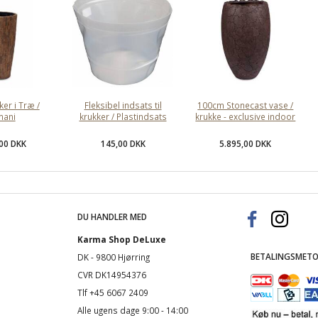
ker i Træ /
Fleksibel indsats til
100cm Stonecast vase /
mani
krukker / Plastindsats
krukke - exclusive indoor
,00 DKK
145,00 DKK
5.895,00 DKK
DU HANDLER MED
Karma Shop DeLuxe
BETALINGSMETO
DK - 9800 Hjørring
CVR DK14954376
Tlf +45 6067 2409
Alle ugens dage 9:00 - 14:00