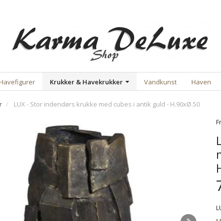
Havefigurer
Krukker & Havekrukker
Vandkunst
Haven
r
LUX - Stor indendørs krukke med cubes i antik guld - H.90xØ.50
F
L
M