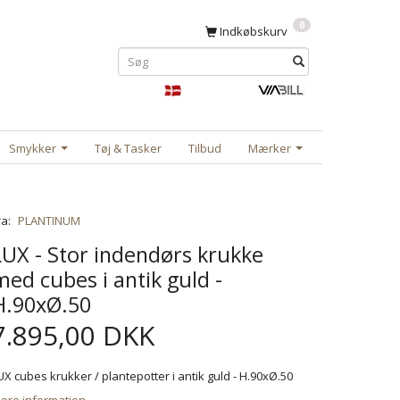
0
Indkøbskurv
Smykker
Tøj & Tasker
Tilbud
Mærker
ra:
PLANTINUM
LUX - Stor indendørs krukke
med cubes i antik guld -
H.90xØ.50
7.895,00 DKK
UX cubes krukker / plantepotter i antik guld - H.90xØ.50
ere information