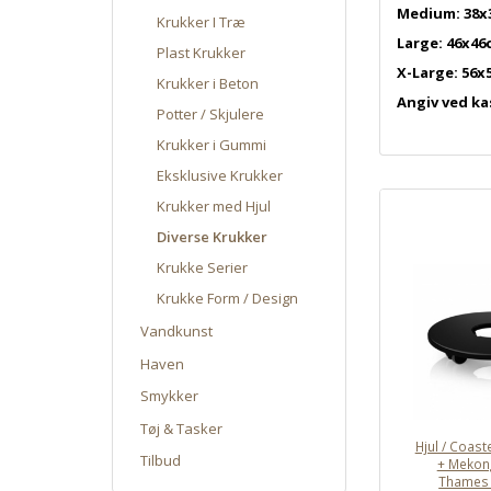
Medium: 38x
Krukker I Træ
Large: 46x46
Plast Krukker
X-Large: 56x
Krukker i Beton
Angiv ved ka
Potter / Skjulere
Krukker i Gummi
Eksklusive Krukker
Krukker med Hjul
Diverse Krukker
Krukke Serier
Krukke Form / Design
Vandkunst
Haven
Smykker
Tøj & Tasker
Hjul / Coast
Tilbud
+ Mekong
Thames