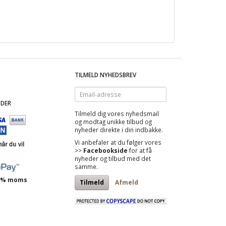
TILMELD NYHEDSBREV
Email-
adresse
DER
Tilmeld dig vores nyhedsmail
og modtag
unikke tilbud
og
nyheder direkte i din indbakke.
Vi anbefaler at du følger vores
>>
Facebookside
for at få
nyheder og tilbud med det
samme.
 25% moms
Tilmeld
Afmeld