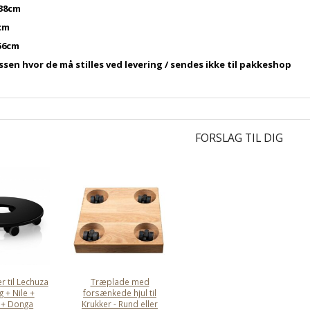
38cm
cm
56cm
ssen hvor de må stilles ved levering / sendes ikke til pakkeshop
FORSLAG TIL DIG
er til Lechuza
Træplade med
 + Nile +
forsænkede hjul til
 + Donga
Krukker - Rund eller