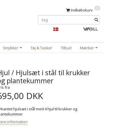
0
Indkøbskurv
Smykker
Tøj & Tasker
Tilbud
Mærker
jul / Hjulsæt i stål til krukker
og plantekummer
ris fra
695,00 DKK
irkantet hjulsæt i stål med 4 hjul til krukker og
lantekummer
ere information