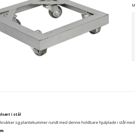
M
lsæt i stål
e krukker og plantekummer rundt med denne holdbare hjulplade i stål med 4
cm