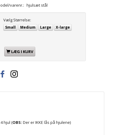
odel/varenr.:
hjulsæt stål
Vælg
Størrelse:
Small
Medium
Large
X-large
LÆG I KURV
 hjul (
OBS:
Der er IKKE lås på hjulene)