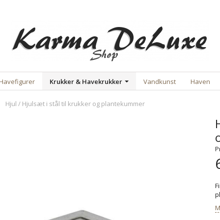
Havefigurer
Krukker & Havekrukker
Vandkunst
Haven
Hjul / Hjulsæt i stål til krukker og plantekummer
H
P
F
p
M