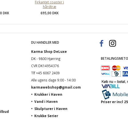
Firkantet coaster i
hårdtræ
00 DKK
695,00 DKK
DU HANDLER MED
Karma Shop DeLuxe
BETALINGSMETO
DK - 9800 Hjørring
CVR DK14954376
Tlf +45 6067 2409
Alle ugens dage 9:00 - 14:00
karmawebshop@gmail.com
•
Krukker i Haven
•
Vand i Haven
Priser er incl
•
Skulpturer i Haven
ilbud
•
Krukke Serier