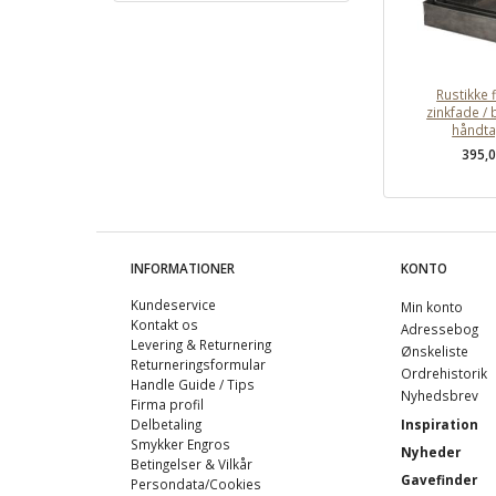
Rustikke 
zinkfade /
håndta
395,
INFORMATIONER
KONTO
Kundeservice
Min konto
Kontakt os
Adressebog
Levering & Returnering
Ønskeliste
Returneringsformular
Ordrehistorik
Handle Guide / Tips
Nyhedsbrev
Firma profil
Delbetaling
Inspiration
Smykker Engros
Nyheder
Betingelser & Vilkår
Gavefinder
Persondata/Cookies