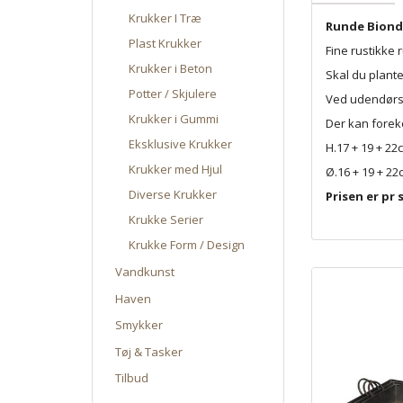
Krukker I Træ
Runde Bionda
Plast Krukker
Fine rustikke 
Krukker i Beton
Skal du plante
Potter / Skjulere
Ved udendørs 
Krukker i Gummi
Der kan forek
Eksklusive Krukker
H.17 + 19 + 22
Krukker med Hjul
Ø.16 + 19 + 22
Diverse Krukker
Prisen er pr
Krukke Serier
Krukke Form / Design
Vandkunst
Haven
Smykker
Tøj & Tasker
Tilbud