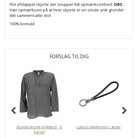
Flot afslappet skjorte der snupper lidt opmærksomhed.
OBS:
Vær opmærksom på at hver skjorte er en smule unik grundet
det sammensatte stof.
100% bomuld
FORSLAG TIL DIG
Bondeskjorte til Mænd - 6
Luksus Nøglering I Læder
Farver
læ