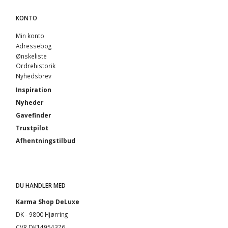
KONTO
Min konto
Adressebog
Ønskeliste
Ordrehistorik
Nyhedsbrev
Inspiration
Nyheder
Gavefinder
Trustpilot
Afhentningstilbud
DU HANDLER MED
Karma Shop DeLuxe
DK - 9800 Hjørring
CVR DK14954376