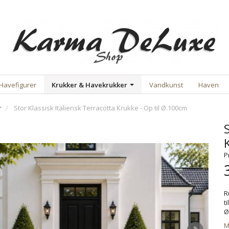
Havefigurer
Krukker & Havekrukker
Vandkunst
Haven
r
Stor Klassisk Italiensk Terracotta Krukke - Op til Ø.100cm
P
R
t
Ø
M