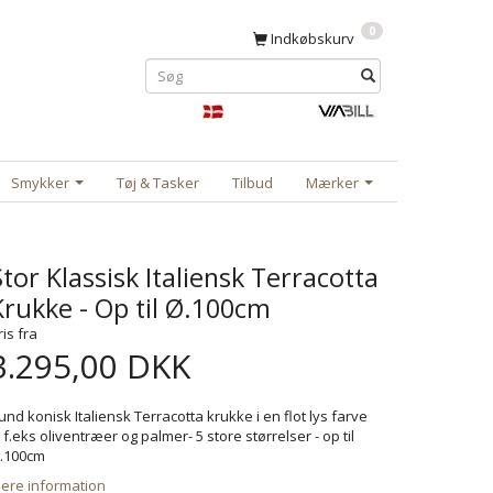
0
Indkøbskurv
Smykker
Tøj & Tasker
Tilbud
Mærker
Stor Klassisk Italiensk Terracotta
Krukke - Op til Ø.100cm
ris fra
3.295,00 DKK
und konisk Italiensk Terracotta krukke i en flot lys farve
il f.eks oliventræer og palmer- 5 store størrelser - op til
.100cm
ere information