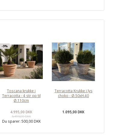
-9%
Toscana krukke i
Terracotta Krukke i lys
Terracotta - 4 str op til
choko - Ø.50xH.40
Ø.110cm
4.995,00 DKK
1.095,00 DKK
5.495,00 DKK
Du sparer:
500,00 DKK