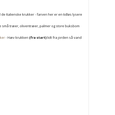
e Italienske krukker - farven her er en tidløs lysere
mme små træer, oliventræer, palmer og store buksbom
ker
- Hæv krukken
(fra start)
lidt fra jorden så vand