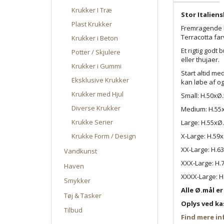
Krukker I Træ
Stor Italiens
Plast Krukker
Fremragende kv
Terracotta fa
Krukker i Beton
Et rigtig godt
Potter / Skjulere
eller thujaer.
Krukker i Gummi
Start altid me
Eksklusive Krukker
kan løbe af o
Krukker med Hjul
Small: H.50xØ.
Diverse Krukker
Medium: H.55x
Krukke Serier
Large: H.55x
X-Large: H.59
Krukke Form / Design
XX-Large: H.6
Vandkunst
XXX-Large: H.
Haven
XXXX-Large: H
Smykker
Alle Ø.mål e
Tøj & Tasker
Oplys ved ka
Tilbud
Find mere in