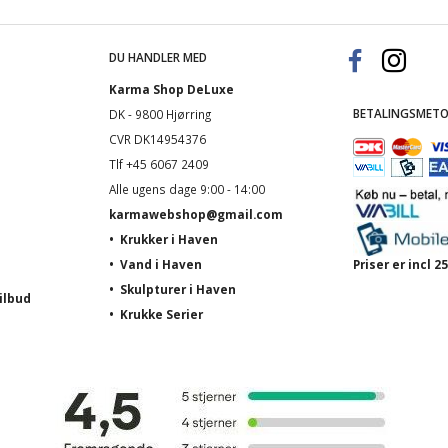
DU HANDLER MED
Karma Shop DeLuxe
BETALINGSMETO
DK - 9800 Hjørring
CVR DK14954376
Tlf +45 6067 2409
Alle ugens dage 9:00 - 14:00
karmawebshop@gmail.com
•
Krukker i Haven
•
Vand i Haven
Priser er incl
•
Skulpturer i Haven
ilbud
•
Krukke Serier