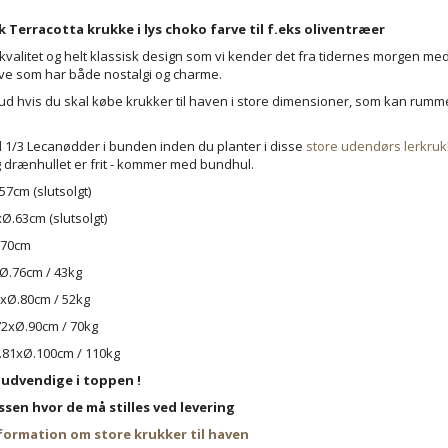
k Terracotta krukke i lys choko farve til f.eks oliventræer
alitet og helt klassisk design som vi kender det fra tidernes morgen med d
rve som har både nostalgi og charme.
 bud hvis du skal købe krukker til haven i store dimensioner, som kan ru
d 1/3 Lecanødder i bunden inden du planter i disse
store udendørs lerkruk
g drænhullet er frit - kommer med bundhul.
57cm (slutsolgt)
Ø.63cm (slutsolgt)
Ø.70cm
xØ.76cm / 43kg
3xØ.80cm / 52kg
72xØ.90cm / 70kg
.81xØ.100cm / 110kg
r udvendige i toppen !
ssen hvor de må stilles ved levering
formation om store krukker til haven