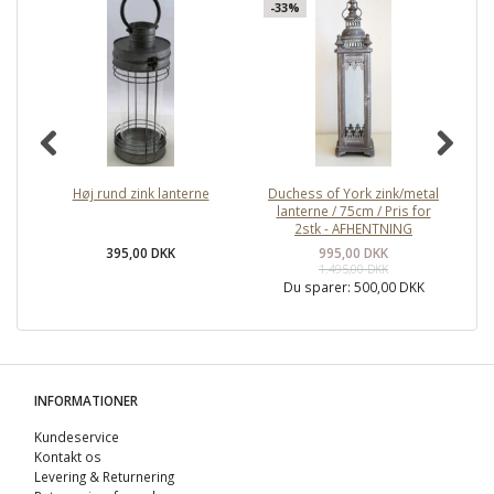
-33%
-
Høj rund zink lanterne
Duchess of York zink/metal
lanterne / 75cm / Pris for
zi
2stk - AFHENTNING
395,00 DKK
995,00 DKK
1.495,00 DKK
Du sparer:
500,00 DKK
INFORMATIONER
Kundeservice
Kontakt os
Levering & Returnering