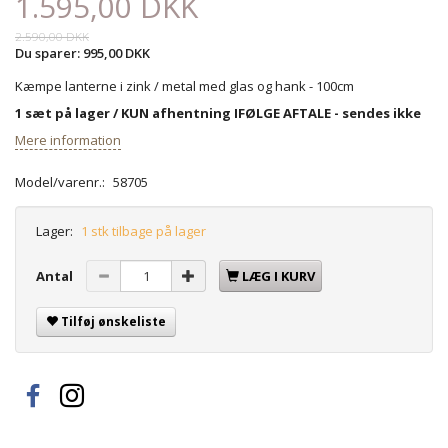
1.595,00 DKK
2.590,00 DKK
Du sparer:
995,00 DKK
Kæmpe lanterne i zink / metal med glas og hank - 100cm
1 sæt på lager / KUN afhentning IFØLGE AFTALE - sendes ikke
Mere information
Model/varenr.:
58705
Lager:
1 stk tilbage på lager
Antal
LÆG I KURV
Tilføj ønskeliste