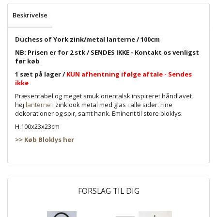
Beskrivelse
Duchess of York zink/metal lanterne / 100cm
NB: Prisen er for 2 stk / SENDES IKKE - Kontakt os venligst
før køb
1 sæt på lager /
KUN afhentning ifølge aftale - Sendes
ikke
Præsentabel og meget smuk orientalsk inspireret håndlavet
høj
lanterne
i zinklook metal med glas i alle sider. Fine
dekorationer og spir, samt hank. Eminent til store bloklys.
H.100x23x23cm
>> Køb Bloklys her
FORSLAG TIL DIG