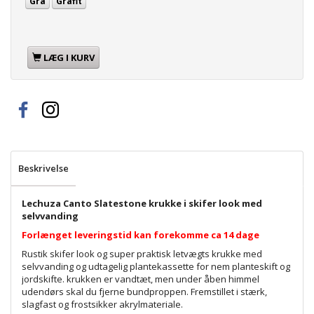
Grå
Grafit
LÆG I KURV
Beskrivelse
Lechuza Canto Slatestone krukke i skifer look med
selvvanding
Forlænget leveringstid kan forekomme ca 14 dage
Rustik skifer look og super praktisk letvægts krukke med
selvvanding og udtagelig plantekassette for nem planteskift og
jordskifte. krukken er vandtæt, men under åben himmel
udendørs skal du fjerne bundproppen. Fremstillet i stærk,
slagfast og frostsikker akrylmateriale.