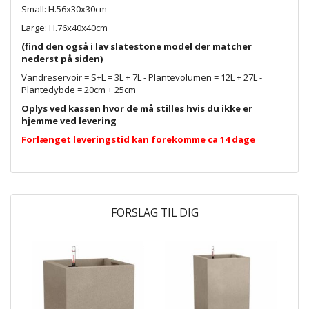
Small: H.56x30x30cm
Large: H.76x40x40cm
(find den også i lav slatestone model der matcher
nederst på siden)
Vandreservoir = S+L = 3L + 7L - Plantevolumen = 12L + 27L -
Plantedybde = 20cm + 25cm
Oplys ved kassen hvor de må stilles hvis du ikke er
hjemme ved levering
Forlænget leveringstid kan forekomme ca 14 dage
FORSLAG TIL DIG