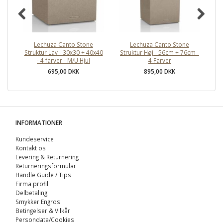
Lechuza Canto Stone
Lechuza Canto Stone
L
Struktur Lav - 30x30 + 40x40
Struktur Høj - 56cm + 76cm -
- 4 farver - M/U Hjul
4 Farver
695,00 DKK
895,00 DKK
INFORMATIONER
Kundeservice
Kontakt os
Levering & Returnering
Returneringsformular
Handle Guide / Tips
Firma profil
Delbetaling
Smykker Engros
Betingelser & Vilkår
Persondata/Cookies