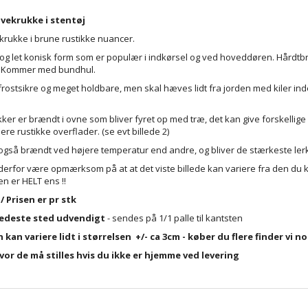
vekrukke i stentøj
krukke i brune rustikke nuancer.
 og let konisk form som er populær i indkørsel og ved hoveddøren. Hårdt
. Kommer med bundhul.
frostsikre og meget holdbare, men skal hæves lidt fra jorden med kiler in
ker er brændt i ovne som bliver fyret op med træ, det kan give forskellige o
ere rustikke overflader. (se evt billede 2)
også brændt ved højere temperatur end andre, og bliver de stærkeste lerk
derfor være opmærksom på at at det viste billede kan variere fra den du kø
n er HELT ens !!
 Prisen er pr stk
redeste sted udvendigt
- sendes på 1/1 palle til kantsten
 kan variere lidt i størrelsen +/- ca 3cm - køber du flere finder vi
vor de må stilles hvis du ikke er hjemme ved levering