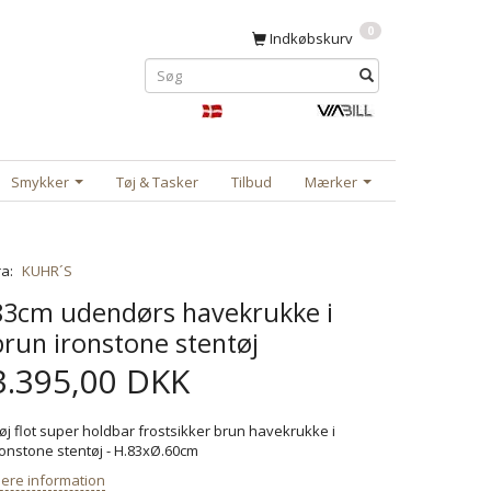
0
Indkøbskurv
Smykker
Tøj & Tasker
Tilbud
Mærker
ra:
KUHR´S
83cm udendørs havekrukke i
brun ironstone stentøj
3.395,00 DKK
øj flot super holdbar frostsikker brun havekrukke i
ronstone stentøj - H.83xØ.60cm
ere information