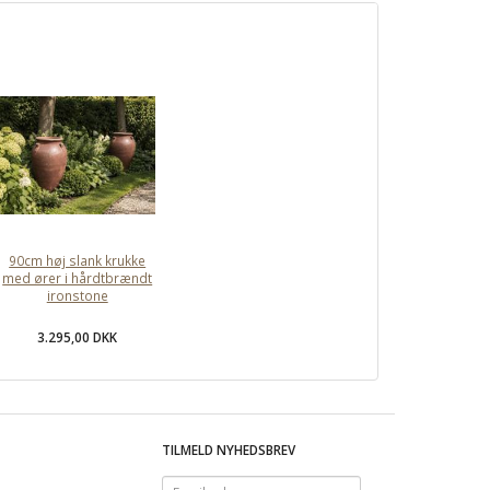
90cm høj slank krukke
med ører i hårdtbrændt
ironstone
3.295,00 DKK
TILMELD NYHEDSBREV
Email-