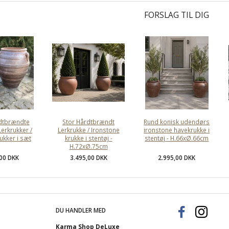
FORSLAG TIL DIG
rdtbrændte
Stor Hårdtbrændt
Rund konisk udendørs
Lerkrukker /
Lerkrukke / Ironstone
ironstone havekrukke i
ukker i sæt
krukke i stentøj -
stentøj - H.66xØ.66cm
H.72xØ.75cm
,00 DKK
3.495,00 DKK
2.995,00 DKK
DU HANDLER MED
Karma Shop DeLuxe