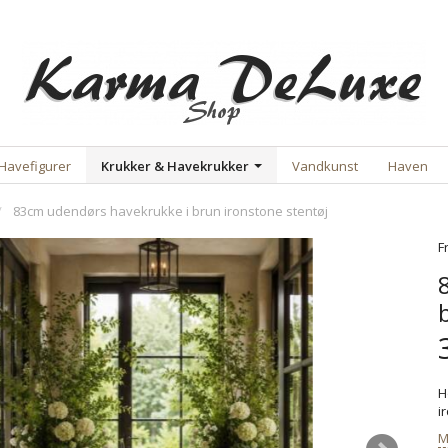
Havefigurer
Krukker & Havekrukker
Vandkunst
Haven
83cm udendørs havekrukke i brun ironstone stentøj
F
H
i
M