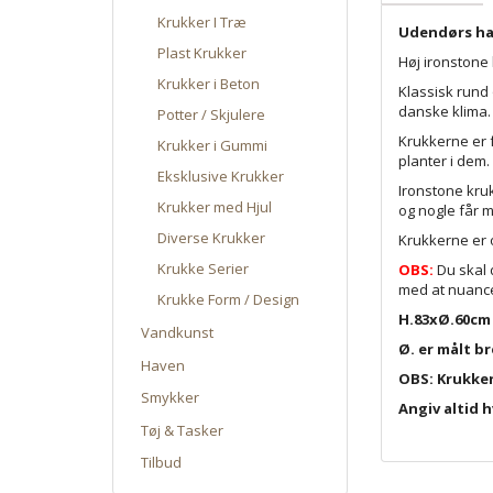
Krukker I Træ
Udendørs ha
Plast Krukker
Høj ironstone 
Krukker i Beton
Klassisk rund
danske klima
Potter / Skjulere
Krukkerne er 
Krukker i Gummi
planter i dem.
Eksklusive Krukker
Ironstone kruk
Krukker med Hjul
og nogle får m
Diverse Krukker
Krukkerne er 
Krukke Serier
OBS:
Du skal 
med at nuance
Krukke Form / Design
H.83xØ.60cm /
Vandkunst
Ø. er målt b
Haven
OBS: Krukken
Smykker
Angiv altid h
Tøj & Tasker
Tilbud