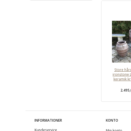
Store hå
ironstone 
keramik kr
2.495
INFORMATIONER
KONTO
Kundeservice
Min konto