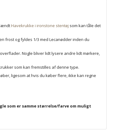
brændt
Havekrukke i ironstone stentøj
som kan tåle det
den frost og fyldes 1/3 med Lecanødder inden du
verflader. Nogle bliver lidt lysere andre lidt mørkere,
rukker som kan fremstilles af denne type.
ber, ligesom at hvis du køber flere, ikke kan regne
 nogle som er samme størrelse/farve om muligt