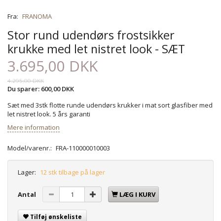
Fra:
FRANOMA
Stor rund udendørs frostsikker
krukke med let nistret look - SÆT
3.695,00 DKK
4.295,00 DKK
Du sparer:
600,00 DKK
Sæt med 3stk flotte runde udendørs krukker i mat sort glasfiber med
let nistret look. 5 års garanti
Mere information
Model/varenr.:
FRA-110000010003
Lager:
12 stk tilbage på lager
Antal
LÆG I KURV
Tilføj ønskeliste