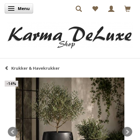
Menu
Skifte navigation
Krukker & Havekrukker
-14%