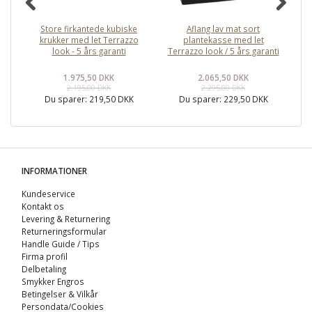
Store firkantede kubiske
Aflang lav mat sort
Af
krukker med let Terrazzo
plantekasse med let
r
look - 5 års garanti
Terrazzo look / 5 års garanti
1.975,50 DKK
2.065,50 DKK
2.195,00 DKK
2.295,00 DKK
Du sparer:
219,50 DKK
Du sparer:
229,50 DKK
INFORMATIONER
Kundeservice
Kontakt os
Levering & Returnering
Returneringsformular
Handle Guide / Tips
Firma profil
Delbetaling
Smykker Engros
Betingelser & Vilkår
Persondata/Cookies