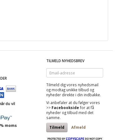
TILMELD NYHEDSBREV
Email-
adresse
DER
Tilmeld dig vores nyhedsmail
og modtag
unikke tilbud
og
nyheder direkte i din indbakke.
Vi anbefaler at du følger vores
>>
Facebookside
for at få
nyheder og tilbud med det
samme.
 25% moms
Tilmeld
Afmeld