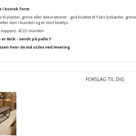
e i konisk form
 til planter, grene eller dekorationer - god kvalitet til f.eks lyskæder, g
ller sten i bunden og et stort bloklys.
 toppen) - Ø.22 i bunden
r 6stk - sendt på palle !!
ssen hvor de må stiles ved levering
FORSLAG TIL DIG