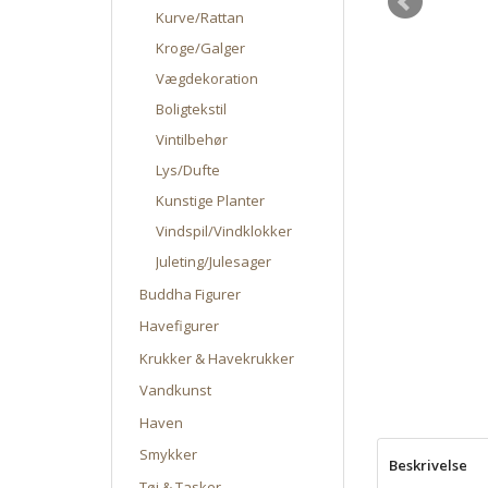
Kurve/Rattan
Kroge/Galger
Vægdekoration
Boligtekstil
Vintilbehør
Lys/Dufte
Kunstige Planter
Vindspil/Vindklokker
Juleting/Julesager
Buddha Figurer
Havefigurer
Krukker & Havekrukker
Vandkunst
Haven
Smykker
Beskrivelse
Tøj & Tasker