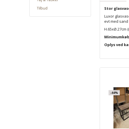
Tilbud
Stor glasvas
Luxor glasvase
evt med sand e
H.65xØ.27cm (i
Minimumkøb e
Oplys ved ka
-44%