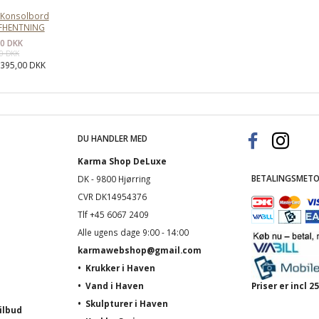
/ Konsolbord
AFHENTNING
00 DKK
00 DKK
:
395,00 DKK
DU HANDLER MED
Karma Shop DeLuxe
BETALINGSMETO
DK - 9800 Hjørring
CVR DK14954376
Tlf +45 6067 2409
Alle ugens dage 9:00 - 14:00
karmawebshop@gmail.com
•
Krukker i Haven
•
Vand i Haven
Priser er incl
•
Skulpturer i Haven
ilbud