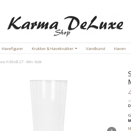
Havefigurer
Krukker & Havekrukker
Vandkunst
Haven
se H.65xØ.27 - Min. 6stk
4
D
G
M
M