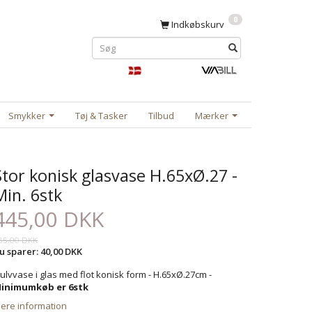
0
Indkøbskurv
Smykker
Tøj & Tasker
Tilbud
Mærker
Stor konisk glasvase H.65xØ.27 -
Min. 6stk
445,00 DKK
85,00 DKK
u sparer:
40,00 DKK
ulvvase i glas med flot konisk form - H.65xØ.27cm -
inimumkøb er 6stk
ere information