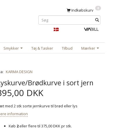
0
Indkøbskurv
Smykker
Tøj & Tasker
Tilbud
Mærker
ra:
KARMA DESIGN
Lyskurve/Brødkurve i sort jern
395,00 DKK
æt med 2 stk sorte jernkurve til brød eller lys
ere information
Køb
2
eller flere til
375,00 DKK
pr stk.