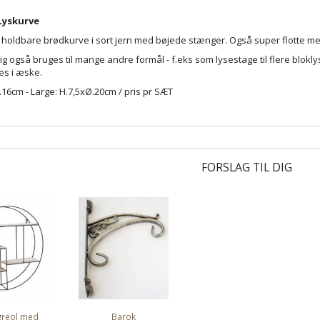
Lyskurve
og holdbare brødkurve i sort jern med bøjede stænger. Også super flotte med
ig også bruges til mange andre formål - f.eks som lysestage til flere bloklys
res i æske.
.16cm - Large: H.7,5xØ.20cm / pris pr SÆT
FORSLAG TIL DIG
greol med
Barok