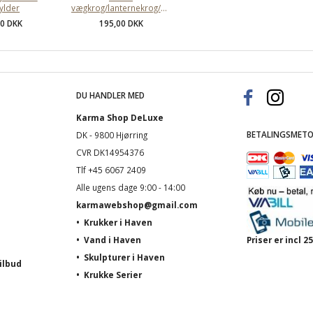
ylder
vægkrog/lanternekrog/ampelkrog
00 DKK
195,00 DKK
DU HANDLER MED
Karma Shop DeLuxe
BETALINGSMETO
DK - 9800 Hjørring
CVR DK14954376
Tlf +45 6067 2409
Alle ugens dage 9:00 - 14:00
karmawebshop@gmail.com
•
Krukker i Haven
•
Vand i Haven
Priser er incl
•
Skulpturer i Haven
ilbud
•
Krukke Serier