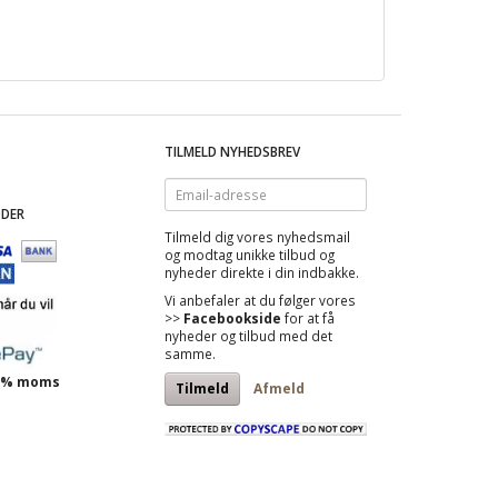
TILMELD NYHEDSBREV
Email-
adresse
DER
Tilmeld dig vores nyhedsmail
og modtag
unikke tilbud
og
nyheder direkte i din indbakke.
Vi anbefaler at du følger vores
>>
Facebookside
for at få
nyheder og tilbud med det
samme.
 25% moms
Tilmeld
Afmeld