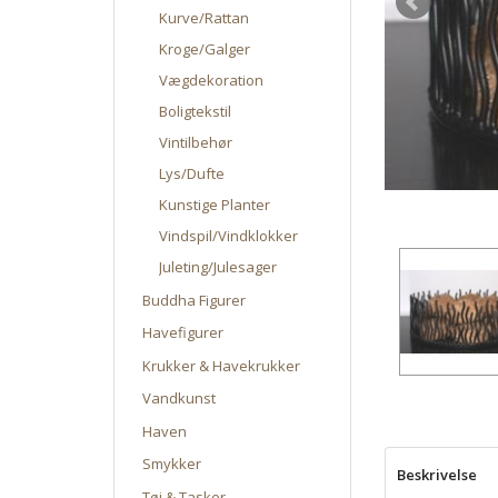
Kurve/Rattan
Kroge/Galger
Vægdekoration
Boligtekstil
Vintilbehør
Lys/Dufte
Kunstige Planter
Vindspil/Vindklokker
Juleting/Julesager
Buddha Figurer
Havefigurer
Krukker & Havekrukker
Vandkunst
Haven
Smykker
Beskrivelse
Tøj & Tasker