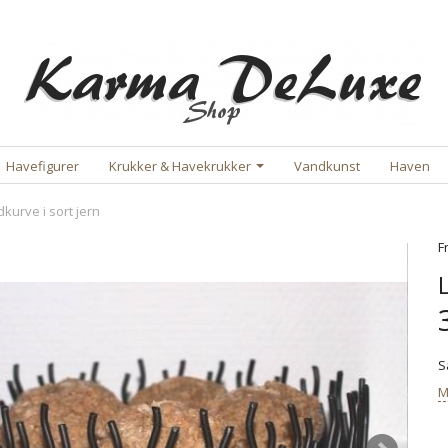
Havefigurer
Krukker & Havekrukker
Vandkunst
Haven
kurve i sort jern
F
S
M