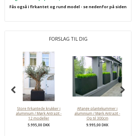
Fås også i firkantet og rund model - se nedenfor på siden
FORSLAG TIL DIG
Store firkantede krukker i
Aflange plantekummer i
aluminium / Mørk Antrazit -
aluminium / Mørk Antrazit -
RA
12 modeller
Op til 300cm
5.995,00 DKK
9.995,00 DKK