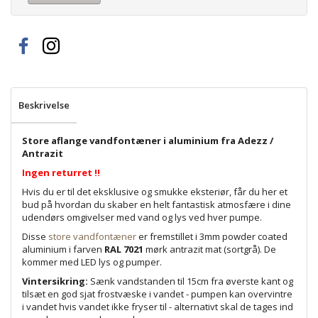
Beskrivelse
Store aflange vandfontæner i aluminium fra Adezz /
Antrazit
Ingen returret !!
Hvis du er til det eksklusive og smukke eksteriør, får du her et
bud på hvordan du skaber en helt fantastisk atmosfære i dine
udendørs omgivelser med vand og lys ved hver pumpe.
Disse
store vandfontæner
er fremstillet i 3mm powder coated
aluminium i farven
RAL 7021
mørk antrazit mat (sortgrå). De
kommer med LED lys og pumper.
Vintersikring:
Sænk vandstanden til 15cm fra øverste kant og
tilsæt en god sjat frostvæske i vandet - pumpen kan overvintre
i vandet hvis vandet ikke fryser til - alternativt skal de tages ind