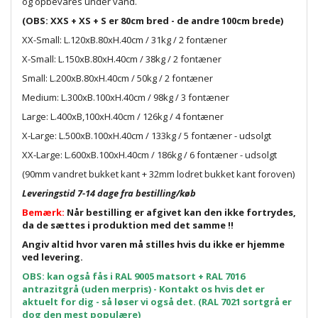
og opbevares under vand.
(OBS: XXS + XS + S er 80cm bred - de andre 100cm brede)
XX-Small: L.120xB.80xH.40cm / 31kg / 2 fontæner
X-Small: L.150xB.80xH.40cm / 38kg / 2 fontæner
Small: L.200xB.80xH.40cm / 50kg / 2 fontæner
Medium: L.300xB.100xH.40cm / 98kg / 3 fontæner
Large: L.400xB,100xH.40cm / 126kg / 4 fontæner
X-Large: L.500xB.100xH.40cm / 133kg / 5 fontæner - udsolgt
XX-Large: L.600xB.100xH.40cm / 186kg / 6 fontæner - udsolgt
(90mm vandret bukket kant + 32mm lodret bukket kant foroven)
Leveringstid 7-14 dage fra bestilling/køb
Bemærk:
Når bestilling er afgivet kan den ikke fortrydes,
da de sættes i produktion med det samme !!
Angiv altid hvor varen må stilles hvis du ikke er hjemme
ved levering.
OBS: kan også fås i RAL 9005 matsort + RAL 7016
antrazitgrå (uden merpris) - Kontakt os hvis det er
aktuelt for dig - så løser vi også det. (RAL 7021 sortgrå er
dog den mest populære)