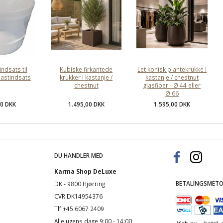
indsats til
Kubiske firkantede
Let konisk plantekrukke i
Plastindsats
krukker i kastanje /
kastanje / chestnut
chestnut
glasfiber - Ø.44 eller
Ø.66
00 DKK
1.495,00 DKK
1.595,00 DKK
DU HANDLER MED
Karma Shop DeLuxe
BETALINGSMETO
DK - 9800 Hjørring
CVR DK14954376
Tlf +45 6067 2409
Alle ugens dage 9:00 - 14:00