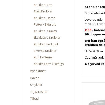
Krukker I Træ
Stor plantek
Plast Krukker
Super elegant
Krukker i Beton
Leveres uden 
med 1/3 Lecan
Potter / Skjulere
OBS
- Indend
Krukker i Gummi
filtdupper u
Eksklusive Krukker
Der kan også
Krukker med Hjul
krukken da d
Diverse Krukker
H.55xØ.68cm
Krukke Serier
Ø. er målt udv
Oplys ved ka
Krukke Form / Design
Vandkunst
Haven
Smykker
Tøj & Tasker
Tilbud