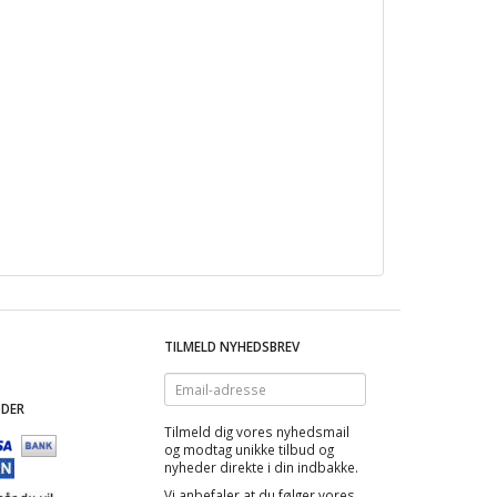
TILMELD NYHEDSBREV
Email-
adresse
DER
Tilmeld dig vores nyhedsmail
og modtag
unikke tilbud
og
nyheder direkte i din indbakke.
Vi anbefaler at du følger vores