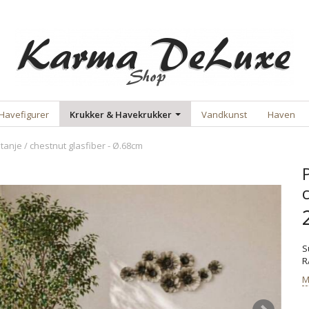
Havefigurer
Krukker & Havekrukker
Vandkunst
Haven
tanje / chestnut glasfiber - Ø.68cm
S
R
M