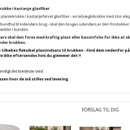
rukke i kastanje glasfiber
 plantekrukke i kastanjefarvet glasfiber - en letvægtskrukke med stor el
bundhul til indendørs brug - skal den bruges udendørs,er den frostsikker
ødder i bunden.
ørs skal den fores med kraftig plast eller bassinfolie for ikke at
nder krukken.
 tilkøbes fleksibel plastindsats til krukken - Find dem nedenfor 
e ikke eftersendes hvis du glemmer det !!
endigt det bredeste sted
ssen hvor de må stilles ved levering
FORSLAG TIL DIG