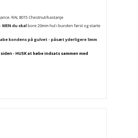
egance. RAL 8015 Chestnut/kastanje
 -
MEN du skal
bore 20mm hul i bunden først og starte
 skabe kondens på gulvet - påsæt yderligere 5mm
på siden - HUSK at købe indsats sammen med