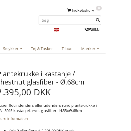
0
Indkøbskurv
Smykker
Tøj & Tasker
Tilbud
Mærker
Plantekrukke i kastanje /
chestnut glasfiber - Ø.68cm
2.395,00 DKK
uper flot indendørs eller udendørs rund plantekrukke i
AL 8015 kastanjefarvet glasfiber - H.55xØ.68cm
ere information
Køb
2
eller flere til
2.295,00 DKK
pr stk.