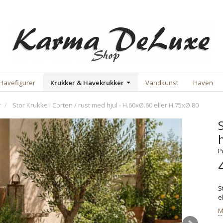
Havefigurer
Krukker & Havekrukker
Vandkunst
Haven
r
Stor Krukke i Corten / rust med hjul - H.60xØ.60 eller H.75xØ.80
P
S
e
M