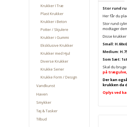
Krukker I Træ
Stor rund ru
Plast Krukker
Her får du pla
Krukker i Beton
Stor rund cyli
modtager dem.
Potter / Skjulere
Disse krukker
Krukker i Gummi
Small: H.60x
Eksklusive Krukker
Medium: H.7
Krukker med Hjul
Som Sæt: 1st
Diverse Krukker
Skal du bruge
Krukke Serier
på trægulve,
Krukke Form / Design
Der kan også
krukken da d
Vandkunst
Oplys ved ka
Haven
Smykker
Tøj & Tasker
Tilbud