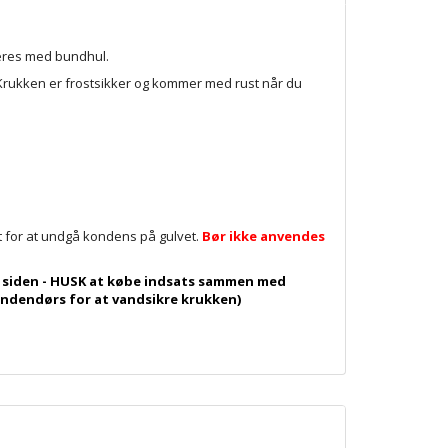
veres med bundhul.
 - Krukken er frostsikker og kommer med rust når du
t for at undgå kondens på gulvet.
Bør ikke anvendes
på siden - HUSK at købe indsats sammen med
indendørs for at vandsikre krukken)