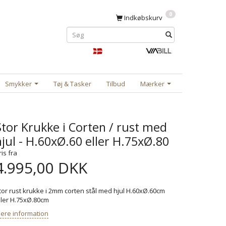
0
Indkøbskurv
Smykker
Tøj & Tasker
Tilbud
Mærker
Stor Krukke i Corten / rust med
hjul - H.60xØ.60 eller H.75xØ.80
ris fra
4.995,00 DKK
tor rust krukke i 2mm corten stål med hjul H.60xØ.60cm
ller H.75xØ.80cm
ere information