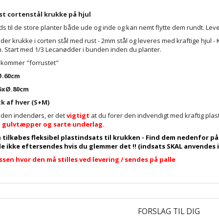
st cortenstål krukke på hjul
ds til de store planter både ude og inde og kan nemt flytte dem rundt. Le
nder krukke i corten stål med rust - 2mm stål og leveres med kraftige hjul
 Start med 1/3 Lecanødder i bunden inden du planter.
 kommer "forrustet"
Ø.60cm
5xØ.80cm
k af hver (S+M)
 den indendørs, er det
vigtigt
at du forer den indvendigt med kraftig plas
 gulvtæpper og sarte underlag.
 tilkøbes fleksibel plastindsats til krukken - Find dem nedenfor 
e ikke eftersendes hvis du glemmer det !! (indsats SKAL anvendes 
ssen hvor den må stilles ved levering / sendes på palle
FORSLAG TIL DIG