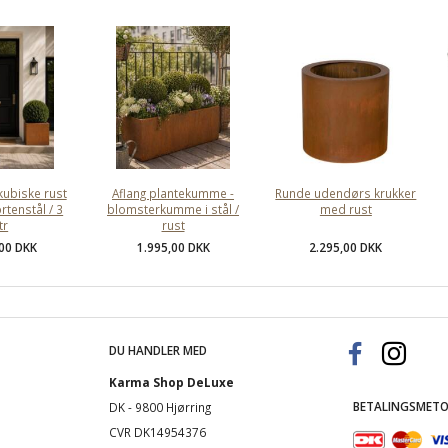
kubiske rust
Aflang plantekumme -
Runde udendørs krukker
ortenstål / 3
blomsterkumme i stål /
med rust
tr
rust
,00 DKK
1.995,00 DKK
2.295,00 DKK
DU HANDLER MED
Karma Shop DeLuxe
BETALINGSMETO
DK - 9800 Hjørring
CVR DK14954376