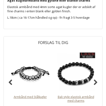
Agat kuglearmbånd med gyldne eller blanke charms
Elastisk armbånd med 4mm sorte agat kugler der er adskilt af
fine charms i enten blank eller gylden finish.
L.18cm ( ca 16-17cm håndled og op) - fri fragt 3-5 hverdage
FORSLAG TIL DIG
Armbånd med Stålkugler
Bali style elastisk armbånd
2
med charms
ar