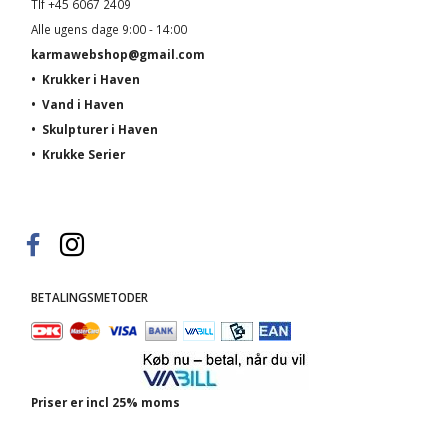
Tlf +45 6067 2409
Alle ugens dage 9:00 - 14:00
karmawebshop@gmail.com
•
Krukker i Haven
•
Vand i Haven
•
Skulpturer i Haven
•
Krukke Serier
BETALINGSMETODER
Priser er incl 25% moms