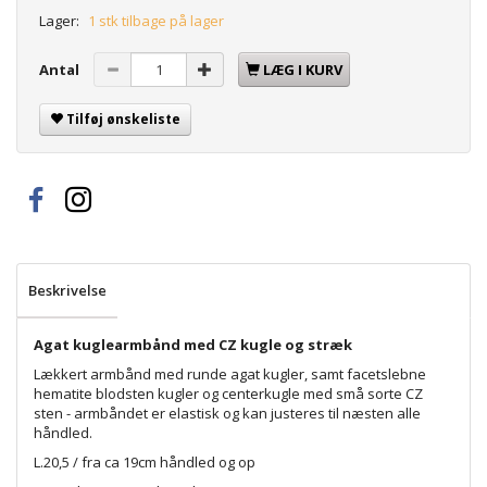
Lager:
1 stk tilbage på lager
Antal
LÆG I KURV
Tilføj ønskeliste
Beskrivelse
Agat kuglearmbånd med CZ kugle og stræk
Lækkert armbånd med runde agat kugler, samt facetslebne
hematite blodsten kugler og centerkugle med små sorte CZ
sten - armbåndet er elastisk og kan justeres til næsten alle
håndled.
L.20,5 / fra ca 19cm håndled og op