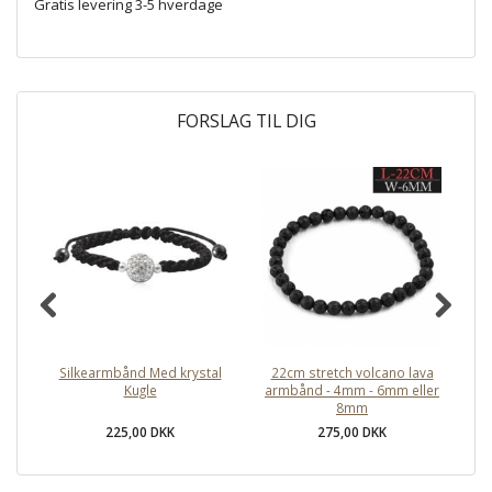
Gratis levering 3-5 hverdage
FORSLAG TIL DIG
Silkearmbånd Med krystal
22cm stretch volcano lava
Kugle
armbånd - 4mm - 6mm eller
me
8mm
225,00 DKK
275,00 DKK