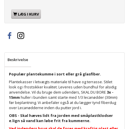
LÆG I KURV
Beskrivelse
Populær plantekumme i sort eller grå glasfiber.
Plantekasser i letvægts materiale til have og terrasse. Stilet
look og i frostsikker kvalitet. Leveres uden bundhul for alsidig
anvendelse. Vil du bruge dem udendørs, SKAL DU BORE
3x -
15mm
huller i bunden samt starte med 1/3 lecanødder (30mm)
før beplantning. Vi anbefaler også at du lægger tynd fiberdug
over Lecanødderne inden du putter jord i.
OBS - Skal hæves lidt fra jorden med småplastklodser
e.lign så vand kan løbe frit fra kummerne.
Ved indendørs brug skal de fores med kraftig plast eller