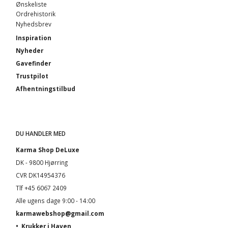
Ønskeliste
Ordrehistorik
Nyhedsbrev
Inspiration
Nyheder
Gavefinder
Trustpilot
Afhentningstilbud
DU HANDLER MED
Karma Shop DeLuxe
DK - 9800 Hjørring
CVR DK14954376
Tlf +45 6067 2409
Alle ugens dage 9:00 - 14:00
karmawebshop@gmail.com
•
Krukker i Haven