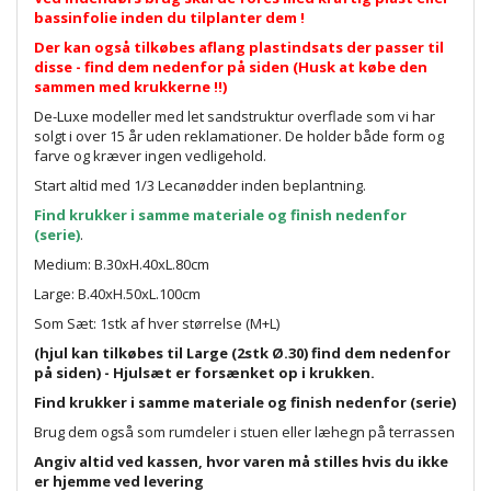
bassinfolie inden du tilplanter dem !
Der kan også tilkøbes aflang plastindsats der passer til
disse - find dem nedenfor på siden (Husk at købe den
sammen med krukkerne !!)
De-Luxe modeller med let sandstruktur overflade som vi har
solgt i over 15 år uden reklamationer. De holder både form og
farve og kræver ingen vedligehold.
Start altid med 1/3 Lecanødder inden beplantning.
Find krukker i samme materiale og finish nedenfor
(serie)
.
Medium: B.30xH.40xL.80cm
Large: B.40xH.50xL.100cm
Som Sæt: 1stk af hver størrelse (M+L)
(hjul kan tilkøbes til Large (2stk Ø.30) find dem nedenfor
på siden) - Hjulsæt er forsænket op i krukken.
Find krukker i samme materiale og finish nedenfor (serie)
Brug dem også som rumdeler i stuen eller læhegn på terrassen
Angiv altid ved kassen, hvor varen må stilles hvis du ikke
er hjemme ved levering